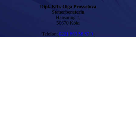
Dipl.-Kffr. Olga Prosvetova
Steuerberaterin
Hansaring 1,
50670 Köln
Telefon:
0221 669 56 57 0
E-Mail:
info@stb-prosvetova.de