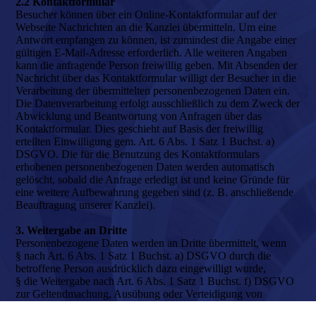
2.2 Kontaktformular
Besucher können über ein Online-Kontaktformular auf der
Webseite Nachrichten an die Kanzlei übermitteln. Um eine
Antwort empfangen zu können, ist zumindest die Angabe einer
gültigen E-Mail-Adresse erforderlich. Alle weiteren Angaben
kann die anfragende Person freiwillig geben. Mit Absenden der
Nachricht über das Kontaktformular willigt der Besucher in die
Verarbeitung der übermittelten personenbezogenen Daten ein.
Die Datenverarbeitung erfolgt ausschließlich zu dem Zweck der
Abwicklung und Beantwortung von Anfragen über das
Kontaktformular. Dies geschieht auf Basis der freiwillig
erteilten Einwilligung gem. Art. 6 Abs. 1 Satz 1 Buchst. a)
DSGVO. Die für die Benutzung des Kontaktformulars
erhobenen personenbezogenen Daten werden automatisch
gelöscht, sobald die Anfrage erledigt ist und keine Gründe für
eine weitere Aufbewahrung gegeben sind (z. B. anschließende
Beauftragung unserer Kanzlei).
3. Weitergabe an Dritte
Personenbezogene Daten werden an Dritte übermittelt, wenn
§ nach Art. 6 Abs. 1 Satz 1 Buchst. a) DSGVO durch die
betroffene Person ausdrücklich dazu eingewilligt wurde,
§ die Weitergabe nach Art. 6 Abs. 1 Satz 1 Buchst. f) DSGVO
zur Geltendmachung, Ausübung oder Verteidigung von
Rechtsansprüchen erforderlich ist und kein Grund zur Annahme