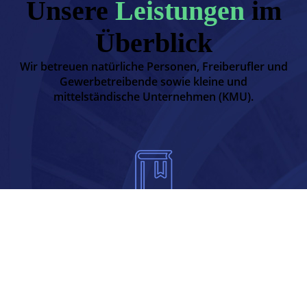
Unsere
Leistungen
im
Überblick
Wir betreuen natürliche Personen, Freiberufler und
Gewerbetreibende sowie kleine und
mittelständische Unternehmen (KMU).
Finanzbuchhaltung
Unsere Aufgabe ist es, Ihre
Buchhaltung akkurat und
fristgerecht zu erstellen sowie Ihnen