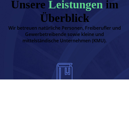
Unsere
Leistungen
im
Überblick
Wir betreuen natürliche Personen, Freiberufler und
Gewerbetreibende sowie kleine und
mittelständische Unternehmen (KMU).
Finanzbuchhaltung
Unsere Aufgabe ist es, Ihre
Buchhaltung akkurat und
fristgerecht zu erstellen sowie Ihnen